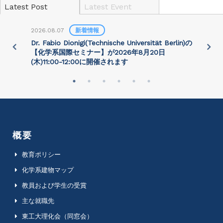
Latest Post
Latest Event
2026.08.07
新着情報
2
)
Dr. Fabio Dionigi(Technische Universität Berlin)の
P
さ
【化学系国際セミナー】が2026年8⽉20⽇
(⽊)11:00-12:00に開催されます
概要
教育ポリシー
化学系建物マップ
教員および学生の受賞
主な就職先
東工大理化会（同窓会）