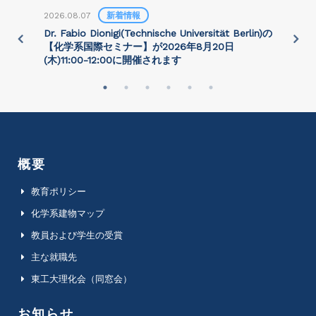
2026.08.07
新着情報
2
)
Dr. Fabio Dionigi(Technische Universität Berlin)の
P
さ
【化学系国際セミナー】が2026年8⽉20⽇
(⽊)11:00-12:00に開催されます
概要
教育ポリシー
化学系建物マップ
教員および学生の受賞
主な就職先
東工大理化会（同窓会）
お知らせ