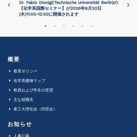
)
Dr. Fabio Dionigi(Technische Universität Berlin)の
P
さ
【化学系国際セミナー】が2026年8⽉20⽇
(⽊)11:00-12:00に開催されます
概要
教育ポリシー
化学系建物マップ
教員および学生の受賞
主な就職先
東工大理化会（同窓会）
お知らせ
人事公募