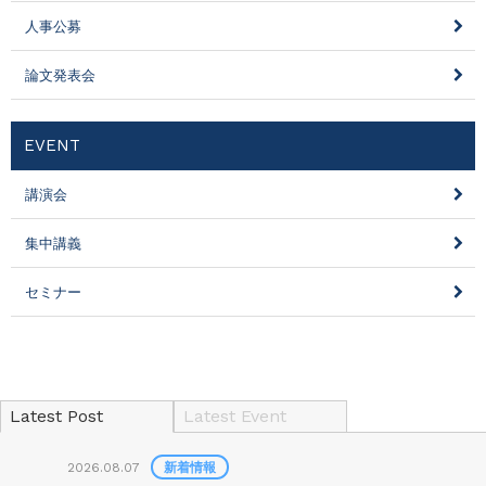
人事公募
論文発表会
EVENT
講演会
集中講義
セミナー
Latest Post
Latest Event
2026.08.07
新着情報
2