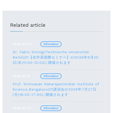
Related article
2026.08.07
Infomation
Dr. Fabio Dionigi(Technische Universität
Berlin)の【化学系国際セミナー】が2026年8⽉20
⽇(⽊)11:00-12:00に開催されます
2026.07.14
Infomation
Prof. Srinivasan Natarajan(Indian Institute of
Science,Bengaluru)の講演会が2026年7月27⽇
(月)16:00-17:00に開催されます
2026.07.07
Infomation