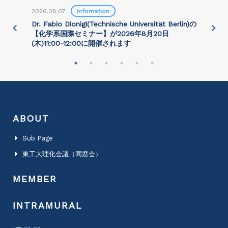
2026.08.07
Infomation
2
)
Dr. Fabio Dionigi(Technische Universität Berlin)の
P
さ
【化学系国際セミナー】が2026年8⽉20⽇
(⽊)11:00-12:00に開催されます
ABOUT
Sub Page
東工大理化会議（同窓会）
MEMBER
INTRAMURAL