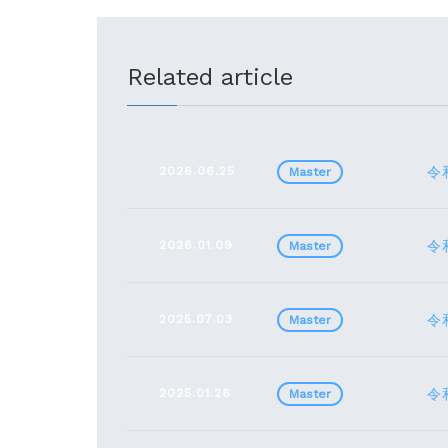
Related article
2026.06.25
令
Master
2026.01.09
令
Master
2025.07.03
令
Master
2025.01.26
令
Master