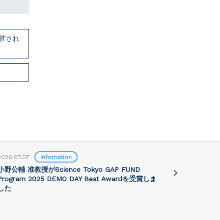
開催され
2026.07.07
Infomation
2026.07.01
小野公輔 准教授がScience Tokyo GAP FUND
Prof. Jie 
Program 2025 DEMO DAY Best Awardを受賞しま
講演会が202
した
れます