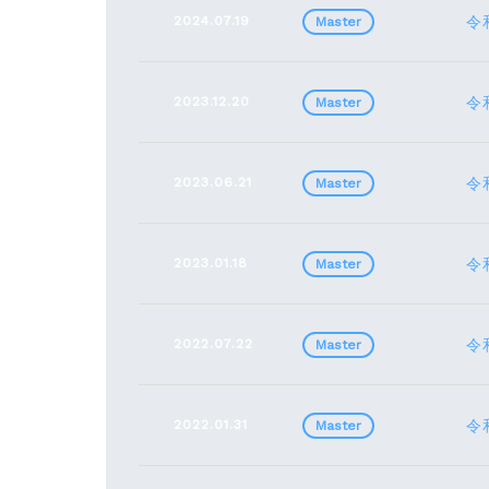
2024.07.19
令
Master
2023.12.20
令
Master
2023.06.21
令
Master
2023.01.18
令
Master
2022.07.22
令
Master
2022.01.31
令
Master