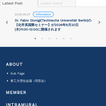
Latest Post
Latest Event
2026.08.07
Infomation
2
)
Dr. Fabio Dionigi(Technische Universität Berlin)の
P
さ
【化学系国際セミナー】が2026年8⽉20⽇
(⽊)11:00-12:00に開催されます
ABOUT
Sub Page
東工大理化会議（同窓会）
MEMBER
INTRAMURAL