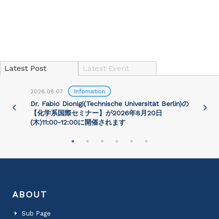
Latest Post
Latest Event
2026.08.07
Infomation
2
)
Dr. Fabio Dionigi(Technische Universität Berlin)の
P
さ
【化学系国際セミナー】が2026年8⽉20⽇
(⽊)11:00-12:00に開催されます
ABOUT
Sub Page