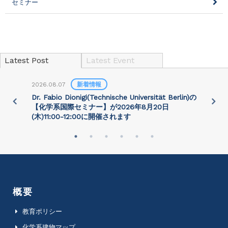
セミナー
Latest Post
Latest Event
2026.08.07
新着情報
2
)
Dr. Fabio Dionigi(Technische Universität Berlin)の
P
さ
【化学系国際セミナー】が2026年8⽉20⽇
(⽊)11:00-12:00に開催されます
概要
教育ポリシー
化学系建物マップ