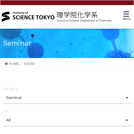
MENU
Seminar
HOME
EVENT
Category
Seminar
F.Y
All