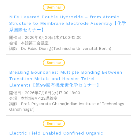
2026.08.07
Seminar
NiFe Layered Double Hydroxide – from Atomic
Structure to Membrane Electrode Assembly【化学
系国際セミナー】
開催日 : 2026年8⽉20⽇(⽊)11:00-12:00
会場 : 本館第⼆会議室
講師 : Dr. Fabio Dionigi(Technische Universität Berlin)
2026.07.01
Seminar
Breaking Boundaries: Multiple Bonding Between
Transition Metals and Heavier Tetrel
Elements【第99回有機元素化学セミナー】
開催日 : 2026年7月8日(水)17:00-18:00
会場 : 本館1階M-123講義室
講師 : Prof. Priyabrata Ghana(Indian Institute of Technology
Gandhinagar)
2026.06.08
Seminar
Electric Field Enabled Confined Organic