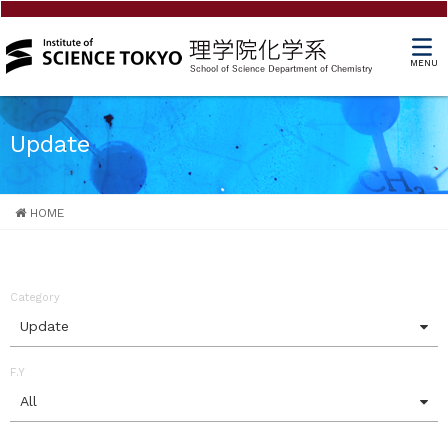
MENU
Update
HOME
Category
Update
F.Y
All