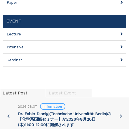
Paper
EVENT
Lecture
Intensive
Seminar
Latest Post
Latest Event
2026.08.07
Infomation
2
)
Dr. Fabio Dionigi(Technische Universität Berlin)の
P
さ
【化学系国際セミナー】が2026年8⽉20⽇
(⽊)11:00-12:00に開催されます