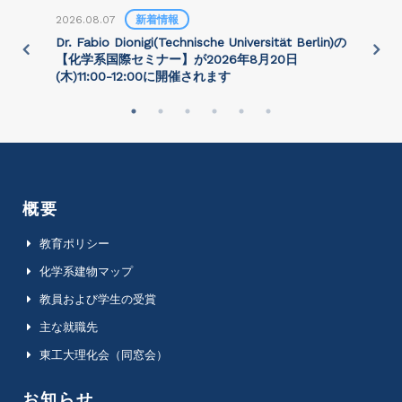
2026.08.07
新着情報
2
)
Dr. Fabio Dionigi(Technische Universität Berlin)の
P
さ
【化学系国際セミナー】が2026年8⽉20⽇
(⽊)11:00-12:00に開催されます
概要
教育ポリシー
化学系建物マップ
教員および学生の受賞
主な就職先
東工大理化会（同窓会）
お知らせ