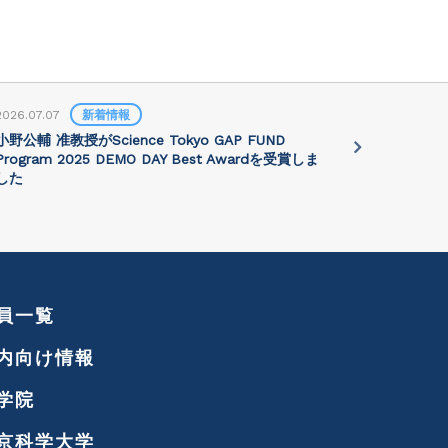
2026.07.07
新着情報
2026.07.01
小野公輔 准教授がScience Tokyo GAP FUND
Prof. Jie 
Program 2025 DEMO DAY Best Awardを受賞しま
講演会が202
した
れます
員一覧
内向け情報
学院
京科学大学