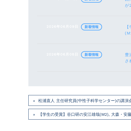
が
2026年06月09日
【
新着情報
(M
2026年06月08日
豊
新着情報
さ
松浦直人 主任研究員(中性子科学センター)の講演会が7月
【学生の受賞】谷口研の安江雄哉(M2), 大森・安藤研の川