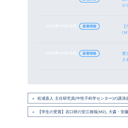
が
2026年06月09日
【
新着情報
(M
2026年06月08日
豊
新着情報
さ
松浦直人 主任研究員(中性子科学センター)の講演会が7月
【学生の受賞】谷口研の安江雄哉(M2), 大森・安藤研の川