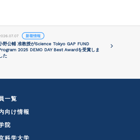
2026.07.07
新着情報
2026.07.01
小野公輔 准教授がScience Tokyo GAP FUND
Prof. Jie 
Program 2025 DEMO DAY Best Awardを受賞しま
講演会が202
した
れます
員一覧
内向け情報
学院
京科学大学