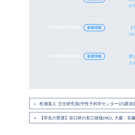
が
2026年06月09日
【
新着情報
(M
2026年06月08日
豊
新着情報
さ
松浦直人 主任研究員(中性子科学センター)の講演会が7月
【学生の受賞】谷口研の安江雄哉(M2), 大森・安藤研の川