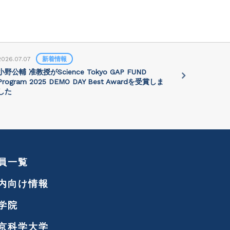
2026.07.07
新着情報
2026.07.01
小野公輔 准教授がScience Tokyo GAP FUND
Prof. Jie 
Program 2025 DEMO DAY Best Awardを受賞しま
講演会が202
した
れます
員一覧
内向け情報
学院
京科学大学