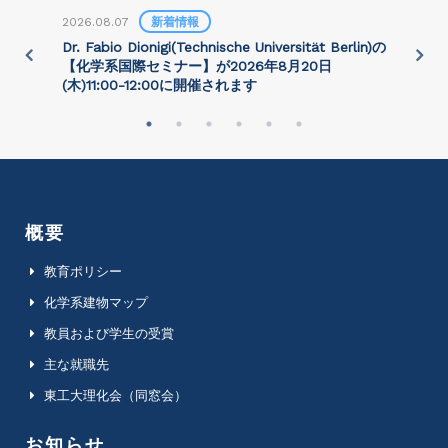
2026.08.07
新着情報
2
)
Dr. Fabio Dionigi(Technische Universität Berlin)の
P
さ
【化学系国際セミナー】が2026年8⽉20⽇
(⽊)11:00-12:00に開催されます
概要
教育ポリシー
化学系建物マップ
教員および学生の受賞
主な就職先
東工大理化会（同窓会）
お知らせ