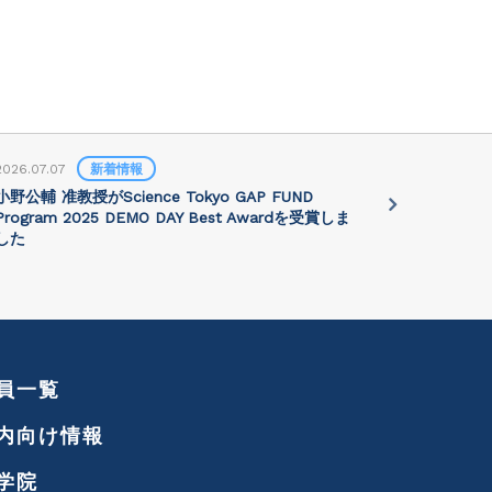
2026.07.07
新着情報
2026.07.01
小野公輔 准教授がScience Tokyo GAP FUND
Prof. Jie 
Program 2025 DEMO DAY Best Awardを受賞しま
講演会が202
した
れます
員一覧
内向け情報
学院