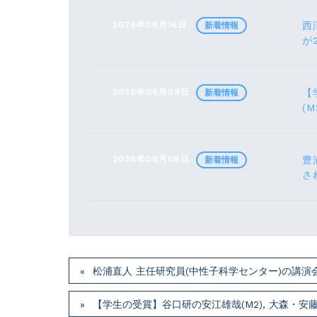
2026年06月16日
西
新着情報
が
2026年06月09日
【
新着情報
(M
2026年06月08日
豊
新着情報
さ
松浦直人 主任研究員(中性子科学センター)の講演会が7月
【学生の受賞】谷口研の安江雄哉(M2), 大森・安藤研の川