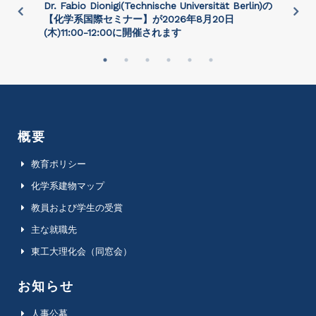
)
Dr. Fabio Dionigi(Technische Universität Berlin)の
P
さ
【化学系国際セミナー】が2026年8⽉20⽇
(⽊)11:00-12:00に開催されます
概要
教育ポリシー
化学系建物マップ
教員および学生の受賞
主な就職先
東工大理化会（同窓会）
お知らせ
人事公募