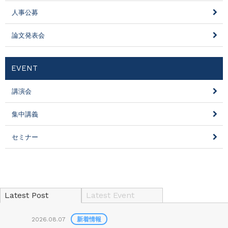
人事公募
論文発表会
EVENT
講演会
集中講義
セミナー
Latest Post
Latest Event
2026.08.07
新着情報
2