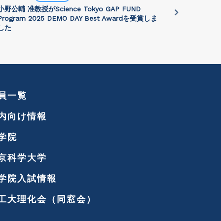
小野公輔 准教授がScience Tokyo GAP FUND
Prof. Jie 
Program 2025 DEMO DAY Best Awardを受賞しま
講演会が202
した
れます
員一覧
内向け情報
学院
京科学大学
学院入試情報
工大理化会（同窓会）