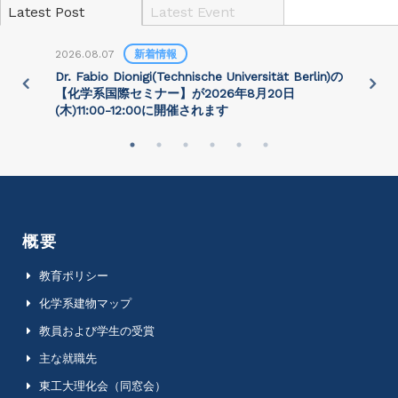
Latest Post
Latest Event
2026.08.07
新着情報
2
)
Dr. Fabio Dionigi(Technische Universität Berlin)の
P
さ
【化学系国際セミナー】が2026年8⽉20⽇
(⽊)11:00-12:00に開催されます
概要
教育ポリシー
化学系建物マップ
教員および学生の受賞
主な就職先
東工大理化会（同窓会）