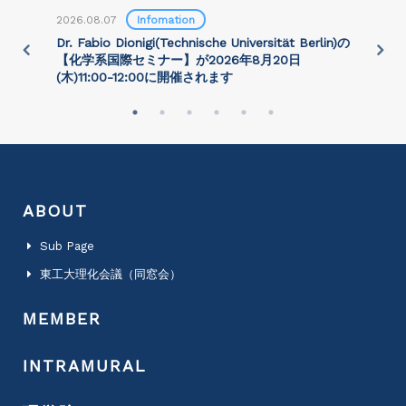
2026.08.07
Infomation
2
)
Dr. Fabio Dionigi(Technische Universität Berlin)の
P
さ
【化学系国際セミナー】が2026年8⽉20⽇
(⽊)11:00-12:00に開催されます
ABOUT
Sub Page
東工大理化会議（同窓会）
MEMBER
INTRAMURAL