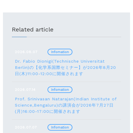
Related article
2026.08.07
Infomation
Dr. Fabio Dionigi(Technische Universität
Berlin)の【化学系国際セミナー】が2026年8⽉20
⽇(⽊)11:00-12:00に開催されます
2026.07.14
Infomation
Prof. Srinivasan Natarajan(Indian Institute of
Science,Bengaluru)の講演会が2026年7月27⽇
(月)16:00-17:00に開催されます
2026.07.07
Infomation