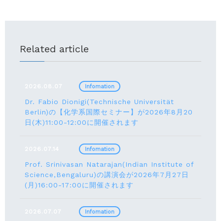
Related article
2026.08.07
Infomation
Dr. Fabio Dionigi(Technische Universität
Berlin)の【化学系国際セミナー】が2026年8⽉20
⽇(⽊)11:00-12:00に開催されます
2026.07.14
Infomation
Prof. Srinivasan Natarajan(Indian Institute of
Science,Bengaluru)の講演会が2026年7月27⽇
(月)16:00-17:00に開催されます
2026.07.07
Infomation