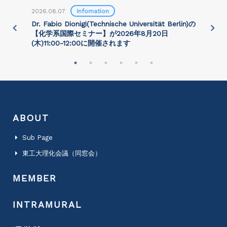
2026.08.07
Infomation
2
)
Dr. Fabio Dionigi(Technische Universität Berlin)の
P
さ
【化学系国際セミナー】が2026年8⽉20⽇
(⽊)11:00-12:00に開催されます
ABOUT
Sub Page
東工大理化会議（同窓会）
MEMBER
INTRAMURAL