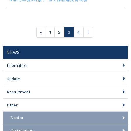
«
1
2
3
4
»
NEWS
Infomation
Update
Recruitment
Paper
Master
Dissertation