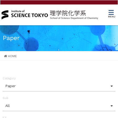
MENU
Paper
HOME
Category
Paper
Sub
All
F.Y