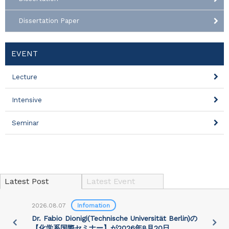
Dissertation Paper
EVENT
Lecture
Intensive
Seminar
Latest Post
Latest Event
2026.08.07
Infomation
2
)
Dr. Fabio Dionigi(Technische Universität Berlin)の
P
さ
【化学系国際セミナー】が2026年8⽉20⽇