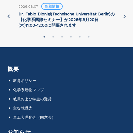
2026.08.07
新着情報
2
)
Dr. Fabio Dionigi(Technische Universität Berlin)の
P
さ
【化学系国際セミナー】が2026年8⽉20⽇
(⽊)11:00-12:00に開催されます
概要
教育ポリシー
化学系建物マップ
教員および学生の受賞
主な就職先
東工大理化会（同窓会）
お知らせ