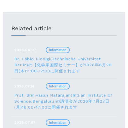
Related article
2026.08.07
Infomation
Dr. Fabio Dionigi(Technische Universität
Berlin)の【化学系国際セミナー】が2026年8⽉20
⽇(⽊)11:00-12:00に開催されます
2026.07.14
Infomation
Prof. Srinivasan Natarajan(Indian Institute of
Science,Bengaluru)の講演会が2026年7月27⽇
(月)16:00-17:00に開催されます
2026.07.07
Infomation