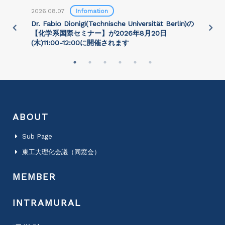
2026.08.07
Infomation
2
)
Dr. Fabio Dionigi(Technische Universität Berlin)の
P
さ
【化学系国際セミナー】が2026年8⽉20⽇
(⽊)11:00-12:00に開催されます
ABOUT
Sub Page
東工大理化会議（同窓会）
MEMBER
INTRAMURAL