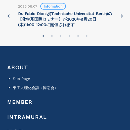
2026.08.07
Infomation
2
)
Dr. Fabio Dionigi(Technische Universität Berlin)の
P
さ
【化学系国際セミナー】が2026年8⽉20⽇
(⽊)11:00-12:00に開催されます
ABOUT
Sub Page
東工大理化会議（同窓会）
MEMBER
INTRAMURAL