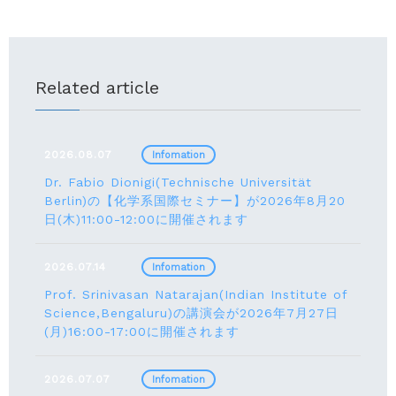
Related article
2026.08.07
Infomation
Dr. Fabio Dionigi(Technische Universität
Berlin)の【化学系国際セミナー】が2026年8⽉20
⽇(⽊)11:00-12:00に開催されます
2026.07.14
Infomation
Prof. Srinivasan Natarajan(Indian Institute of
Science,Bengaluru)の講演会が2026年7月27⽇
(月)16:00-17:00に開催されます
2026.07.07
Infomation