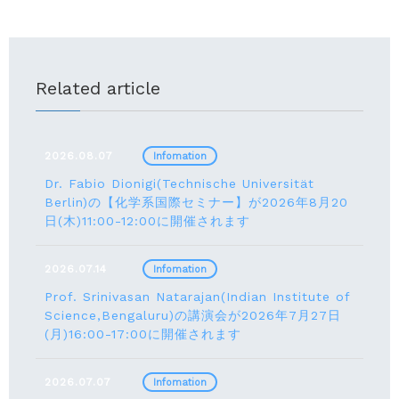
Related article
2026.08.07
Infomation
Dr. Fabio Dionigi(Technische Universität
Berlin)の【化学系国際セミナー】が2026年8⽉20
⽇(⽊)11:00-12:00に開催されます
2026.07.14
Infomation
Prof. Srinivasan Natarajan(Indian Institute of
Science,Bengaluru)の講演会が2026年7月27⽇
(月)16:00-17:00に開催されます
2026.07.07
Infomation