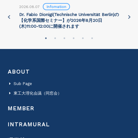
2026.08.07
Infomation
2
)
Dr. Fabio Dionigi(Technische Universität Berlin)の
P
さ
【化学系国際セミナー】が2026年8⽉20⽇
(⽊)11:00-12:00に開催されます
ABOUT
Sub Page
東工大理化会議（同窓会）
MEMBER
INTRAMURAL