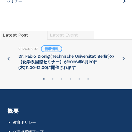
セミナー
Latest Post
Latest Event
2026.08.07
新着情報
2
)
Dr. Fabio Dionigi(Technische Universität Berlin)の
P
さ
【化学系国際セミナー】が2026年8⽉20⽇
(⽊)11:00-12:00に開催されます
概要
教育ポリシー
化学系建物マップ