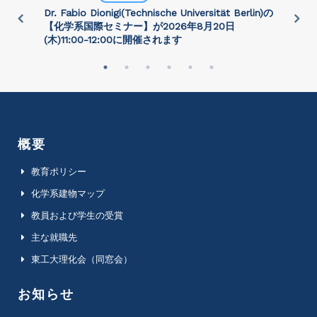
)
Dr. Fabio Dionigi(Technische Universität Berlin)の
P
さ
【化学系国際セミナー】が2026年8⽉20⽇
(⽊)11:00-12:00に開催されます
概要
教育ポリシー
化学系建物マップ
教員および学生の受賞
主な就職先
東工大理化会（同窓会）
お知らせ