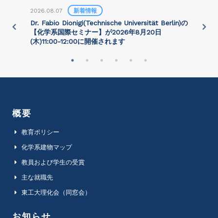
2026.08.07
新着情報
2
)
Dr. Fabio Dionigi(Technische Universität Berlin)の
P
さ
【化学系国際セミナー】が2026年8⽉20⽇
(⽊)11:00-12:00に開催されます
概要
教育ポリシー
化学系建物マップ
教員および学生の受賞
主な就職先
東工大理化会（同窓会）
お知らせ