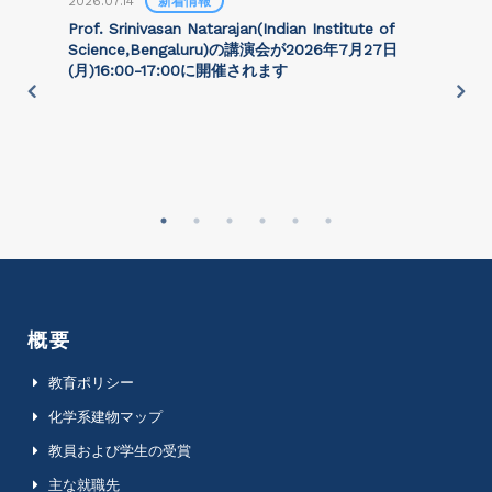
2026.07.14
新着情報
2
Prof. Srinivasan Natarajan(Indian Institute of
Science,Bengaluru)の講演会が2026年7月27⽇
(月)16:00-17:00に開催されます
on
概要
教育ポリシー
化学系建物マップ
教員および学生の受賞
主な就職先