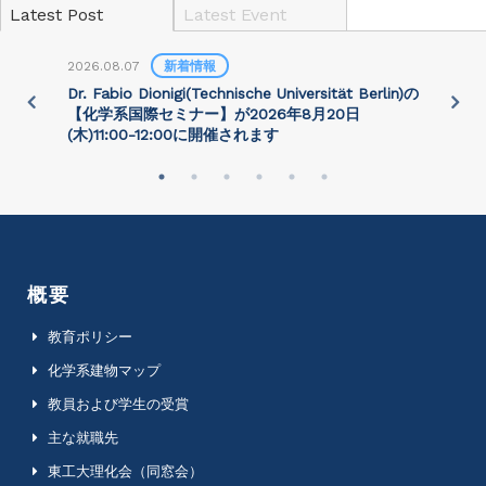
Latest Post
Latest Event
2026.08.07
新着情報
2
)
Dr. Fabio Dionigi(Technische Universität Berlin)の
P
さ
【化学系国際セミナー】が2026年8⽉20⽇
(⽊)11:00-12:00に開催されます
概要
教育ポリシー
化学系建物マップ
教員および学生の受賞
主な就職先
東工大理化会（同窓会）