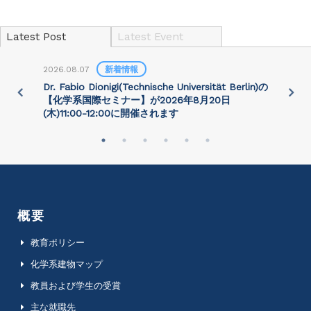
Latest Post
Latest Event
2026.08.07
新着情報
2
)
Dr. Fabio Dionigi(Technische Universität Berlin)の
P
さ
【化学系国際セミナー】が2026年8⽉20⽇
(⽊)11:00-12:00に開催されます
概要
教育ポリシー
化学系建物マップ
教員および学生の受賞
主な就職先