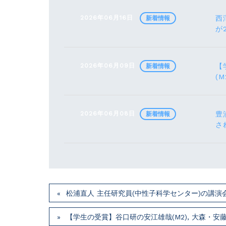
2026年06月16日
西
新着情報
が
2026年06月09日
【
新着情報
(M
2026年06月08日
豊
新着情報
さ
松浦直人 主任研究員(中性子科学センター)の講演会が7月
【学生の受賞】谷口研の安江雄哉(M2), 大森・安藤研の川