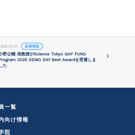
2026.07.07
新着情報
2026.07.01
小野公輔 准教授がScience Tokyo GAP FUND
Prof. Jie 
Program 2025 DEMO DAY Best Awardを受賞しま
講演会が202
した
れます
員一覧
内向け情報
学院