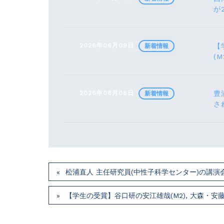
が
2026年06月09日
【
新着情報
(M
2026年06月08日
豊
新着情報
さ
松浦直人 主任研究員(中性子科学センター)の講演会が7月
【学生の受賞】谷口研の安江雄哉(M2), 大森・安藤研の川