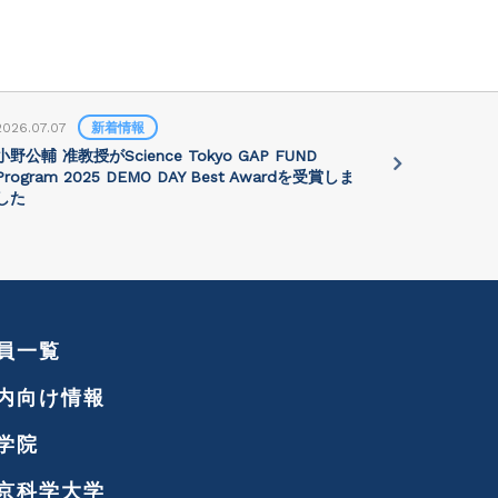
2026.07.07
新着情報
2026.07.01
小野公輔 准教授がScience Tokyo GAP FUND
Prof. Jie 
Program 2025 DEMO DAY Best Awardを受賞しま
講演会が202
した
れます
員一覧
内向け情報
学院
京科学大学