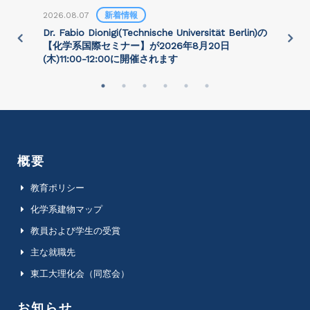
2026.08.07
新着情報
2
)
Dr. Fabio Dionigi(Technische Universität Berlin)の
P
さ
【化学系国際セミナー】が2026年8⽉20⽇
(⽊)11:00-12:00に開催されます
概要
教育ポリシー
化学系建物マップ
教員および学生の受賞
主な就職先
東工大理化会（同窓会）
お知らせ