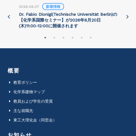
2026.08.07
新着情報
2
)
Dr. Fabio Dionigi(Technische Universität Berlin)の
P
さ
【化学系国際セミナー】が2026年8⽉20⽇
(⽊)11:00-12:00に開催されます
概要
教育ポリシー
化学系建物マップ
教員および学生の受賞
主な就職先
東工大理化会（同窓会）
お知らせ