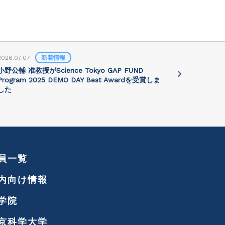
2026.07.07
新着情報
2026.07.01
小野公輔 准教授がScience Tokyo GAP FUND
Prof. Jie 
Program 2025 DEMO DAY Best Awardを受賞しま
講演会が202
した
れます
員一覧
内向け情報
学院
京科学大学