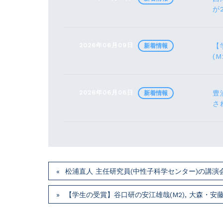
が
2026年06月09日
【
新着情報
(M
2026年06月08日
豊
新着情報
さ
松浦直人 主任研究員(中性子科学センター)の講演会が7月
【学生の受賞】谷口研の安江雄哉(M2), 大森・安藤研の川