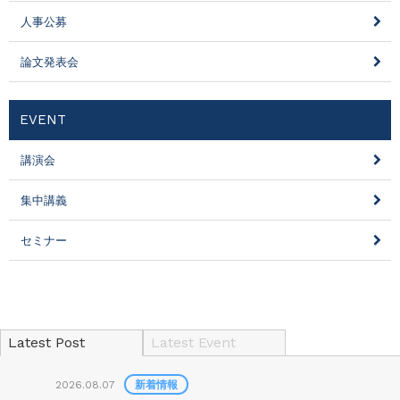
人事公募
論文発表会
EVENT
講演会
集中講義
セミナー
Latest Post
Latest Event
2026.08.07
新着情報
2