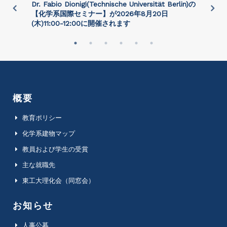
)
Dr. Fabio Dionigi(Technische Universität Berlin)の
P
さ
【化学系国際セミナー】が2026年8⽉20⽇
(⽊)11:00-12:00に開催されます
概要
教育ポリシー
化学系建物マップ
教員および学生の受賞
主な就職先
東工大理化会（同窓会）
お知らせ
人事公募