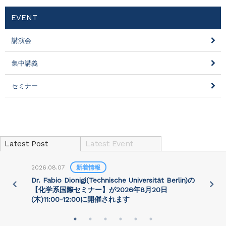
EVENT
講演会
集中講義
セミナー
Latest Post
Latest Event
2026.08.07
新着情報
2
)
Dr. Fabio Dionigi(Technische Universität Berlin)の
P
さ
【化学系国際セミナー】が2026年8⽉20⽇
(⽊)11:00-12:00に開催されます