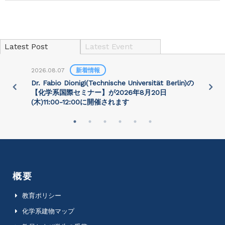
Latest Post
Latest Event
2026.08.07
新着情報
2
)
Dr. Fabio Dionigi(Technische Universität Berlin)の
P
さ
【化学系国際セミナー】が2026年8⽉20⽇
(⽊)11:00-12:00に開催されます
概要
教育ポリシー
化学系建物マップ