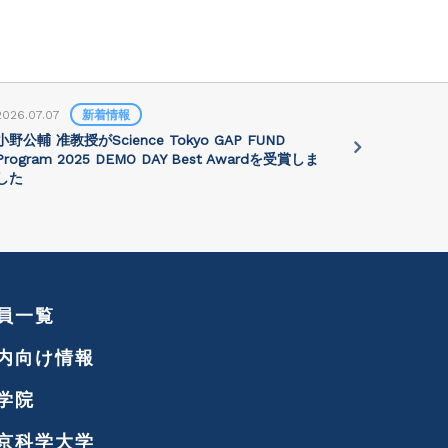
2026.07.07
新着情報
2026.07.01
小野公輔 准教授がScience Tokyo GAP FUND
Prof. Jie 
Program 2025 DEMO DAY Best Awardを受賞しま
講演会が202
した
れます
員一覧
内向け情報
学院
京科学大学