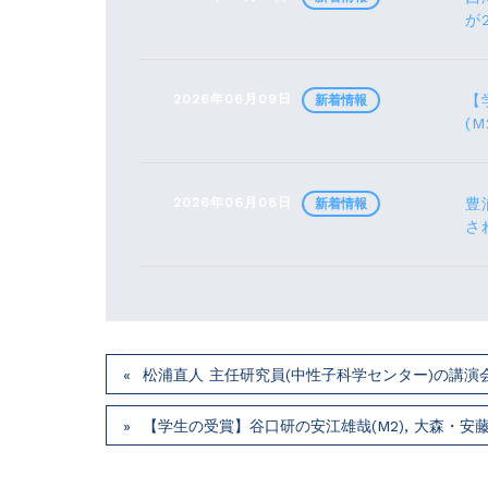
が
2026年06月09日
【
新着情報
(M
2026年06月08日
豊
新着情報
さ
松浦直人 主任研究員(中性子科学センター)の講演会が7月
【学生の受賞】谷口研の安江雄哉(M2), 大森・安藤研の川