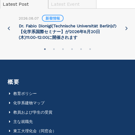
Latest Post
Latest Event
2026.08.07
新着情報
2
)
Dr. Fabio Dionigi(Technische Universität Berlin)の
P
さ
【化学系国際セミナー】が2026年8⽉20⽇
(⽊)11:00-12:00に開催されます
概要
教育ポリシー
化学系建物マップ
教員および学生の受賞
主な就職先
東工大理化会（同窓会）