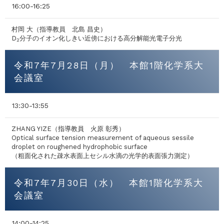
16:00-16:25
村岡 大（指導教員 北島 昌史）
D
分子のイオン化しきい近傍における高分解能光電子分光
2
令和7年7月28日（月） 本館1階化学系大
会議室
13:30-13:55
ZHANG YIZE（指導教員 火原 彰秀）
Optical surface tension measurement of aqueous sessile
droplet on roughened hydrophobic surface
（粗面化された疎水表面上セシル水滴の光学的表面張力測定）
令和7年7月30日（水） 本館1階化学系大
会議室
14:00-14:25