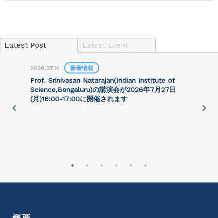
Latest Post
Latest Event
2026.07.14
新着情報
2
Prof. Srinivasan Natarajan(Indian Institute of
Science,Bengaluru)の講演会が2026年7月27⽇
(月)16:00-17:00に開催されます
on