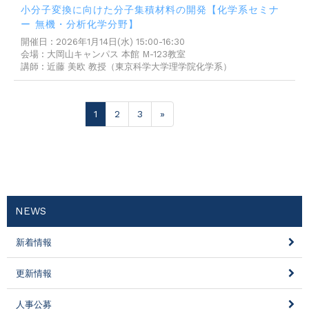
小分子変換に向けた分子集積材料の開発【化学系セミナ
ー 無機・分析化学分野】
開催日 : 2026年1月14日(水) 15:00-16:30
会場 : 大岡山キャンパス 本館 M-123教室
講師 : 近藤 美欧 教授（東京科学大学理学院化学系）
1
2
3
»
NEWS
新着情報
更新情報
人事公募